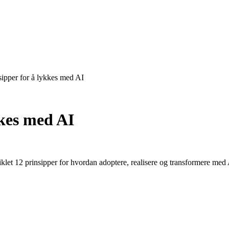
sipper for å lykkes med AI
kes
med
AI
iklet 12 prinsipper for hvordan adoptere, realisere og transformere med 