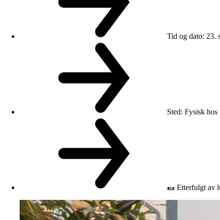
Tid og dato
:
23. 
Sted
:
Fysisk hos 
🌯 Etterfulgt av l