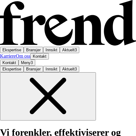
Ekspertise
Bransjer
Innsikt
Aktuelt
3
Karriere
Om oss
Kontakt
Kontakt
Meny
3
Ekspertise
Bransjer
Innsikt
Aktuelt
3
Vi
forenkler,
effektiviserer
og