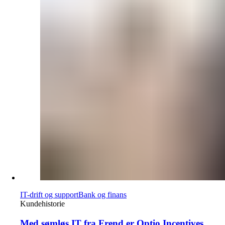
IT-drift og support
Bank og finans
Kundehistorie
Med sømløs IT fra Frend er Optio Incentives