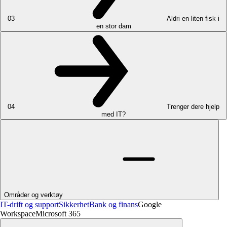
03
Aldri en liten fisk i
en stor dam
04
Trenger dere hjelp
med IT?
Områder og verktøy
IT-drift og support
Sikkerhet
Bank og finans
Google
Workspace
Microsoft 365