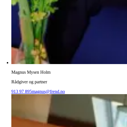
Magnus Mysen Holm
Rådgiver og partner
913 97 895
magnus@frend.no