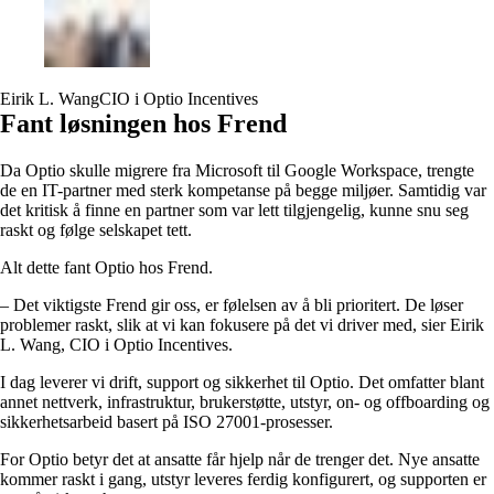
Eirik L. Wang
CIO i Optio Incentives
Fant løsningen hos Frend
Da Optio skulle migrere fra Microsoft til Google Workspace, trengte
de en IT-partner med sterk kompetanse på begge miljøer. Samtidig var
det kritisk å finne en partner som var lett tilgjengelig, kunne snu seg
raskt og følge selskapet tett.
Alt dette fant Optio hos Frend.
– Det viktigste Frend gir oss, er følelsen av å bli prioritert. De løser
problemer raskt, slik at vi kan fokusere på det vi driver med, sier Eirik
L. Wang, CIO i Optio Incentives.
I dag leverer vi drift, support og sikkerhet til Optio. Det omfatter blant
annet nettverk, infrastruktur, brukerstøtte, utstyr, on- og offboarding og
sikkerhetsarbeid basert på ISO 27001-prosesser.
For Optio betyr det at ansatte får hjelp når de trenger det. Nye ansatte
kommer raskt i gang, utstyr leveres ferdig konfigurert, og supporten er