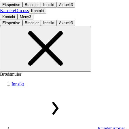
Ekspertise
Bransjer
Innsikt
Aktuelt
3
Karriere
Om oss
Kontakt
Kontakt
Meny
3
Ekspertise
Bransjer
Innsikt
Aktuelt
3
Brødsmuler
Innsikt
Kundehistorier