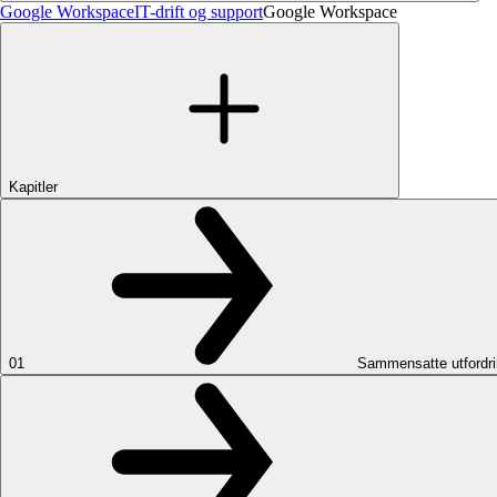
Google Workspace
IT-drift og support
Google Workspace
Kapitler
01
Sammensatte utfordri