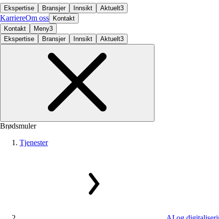
Ekspertise
Bransjer
Innsikt
Aktuelt
3
Karriere
Om oss
Kontakt
Kontakt
Meny
3
Ekspertise
Bransjer
Innsikt
Aktuelt
3
Brødsmuler
Tjenester
AI og digitaliser