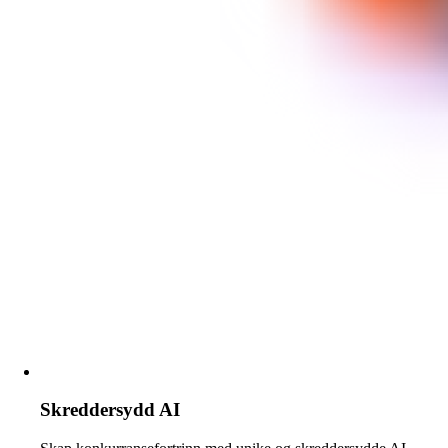
Skreddersydd AI​​​​‌ ‍ ​‍​‍‌‍ ‌ ​‍‌‍‍‌‌‍‌ ‌‍‍‌‌‍ ‍​‍​‍​ ‍‍​‍​‍‌ ​ ‌‍​‌‌‍ ‍‌‍‍‌‌ ‌​‌ ‍‌​‍ ‍‌‍‍‌‌‍ ​‍​‍​‍ ​​‍​‍‌‍‍​‌ ​‍‌‍‌‌‌‍‌‍​‍​‍​ ‍‍​‍​‍‌‍‍​‌ ‌​‌ ‌​‌ ​​‌ ​ ​ ‍‍​‍ ​‍ ‌ ​ ‌ ‌​‌ ‌‌‌‍‌​‌‍‍‌‌‍ ​‍ ‍‌‍‌‍‌ ​‍‌‍‌‌‌‍ ‍‌‍‌​​‍ ‍‌‍ ‍‌‍ ​‍ ‌‍‍‌‌‍ ‍‌ ‌​‌‍‌‌‌‍ ‍‌ ‌​​‍ ‌‍‌‌‌‍‌​‌‍‍‌‌ ‌​​‍ ‌‍ ‌‌‍ ‌‍‌​‌‍‌‌​ ‌‌ ​​‌ ​‍‌‍‌‌‌ ​ ‌‍‌‌‌‍ ‍‌ ‌​‌‍​‌‌ ‌​‌‍‍‌‌‍ ‌‍ ‍​ ‍ ‌‍‍‌‌‍‌​​ ‌​ ‌ ​ ​‌​ ‍​​ ‌‍‌‍​‍​ ​ ​ ​​​ ‍​​‍ ‌​ ​​‌‍​ ​ ‌‌​ ‍​​‍ ‌​ ‌​​ ‌‍​ ‌​​ ‌‌​‍ ‌‌‍​‌​ ​‍​ ‌‌​ ​​​‍ ‌​ ‌ ​ ​‌​ ‌ ‌‍​ ​ ‌‌​ ‌‌‌‍‌‍​ ‍​​ ‌​​ ​ ​ ‍​​ ‌ ​ ‍ ‌ ‌​‌ ‍‌‌ ​​‌‍‌‌​ ‌‌ ​ ‌ ‌‌‌‍​‍‌‌​ ‌‍‌‌‌ ​‍‌ ‌‍‌‍‍‌‌‍​ ‌‍‌‌​ ‍ ‌ ​​‌‍​‌‌ ‌​‌‍‍​​ ‌‌ ‌​‌‍‍‌‌ ‌​‌‍ ​‌‍‌‌​‍‌‌​ ‌‌‌​​‍‌‌ ‌‍‍ ‌‍‌‌‌ ‍‌​‍‌‌​ ​ ‌​‌​​‍‌‌​ ​ ‌​‌​​‍‌‌​ ​‍​ ​‍‌‍ ‍‌‍ ​‍‌‌​ ​‍​ ​‍​‍‌‌​ ‌‌‌​‌​​‍ ‍‌ ‌‍‌‍​‌‌‍ ​‌ ‌‌‌‍‌‌​ ‌‍​‍‌‍​‌‌ ​ ‌‍‌‌‌‌‌‌‌ ​‍‌‍ ​​ ‌‌‍‍​‌ ‌​‌ ‌​‌ ​​‌ ​ ​‍‌‌​ ​ ‌​​‌​‍‌‌​ ​‍‌​‌‍​‍‌‌​ ​‍‌​‌‍‌ ​ ‌ ‌​‌ ‌‌‌‍‌​‌‍‍‌‌‍ ​‍ ‍‌‍‌‍‌ ​‍‌‍‌‌‌‍ ‍‌‍‌​​‍ ‍‌‍ ‍‌‍ ​‍‌‍‌‍‍‌‌‍‌​​ ‌​ ‌ ​ ​‌​ ‍​​ ‌‍‌‍​‍​ ​ ​ ​​​ ‍​​‍ ‌​ ​​‌‍​ ​ ‌‌​ ‍​​‍ ‌​ ‌​​ ‌‍​ ‌​​ ‌‌​‍ ‌‌‍​‌​ ​‍​ ‌‌​ ​​​‍ ‌​ ‌ ​ ​‌​ ‌ ‌‍​ ​ ‌‌​ ‌‌‌‍‌‍​ ‍​​ ‌​​ ​ ​ ‍​​ ‌ ​‍‌‍‌ ‌​‌ ‍‌‌ ​​‌‍‌‌​ ‌‌ ​ ‌ ‌‌‌‍​‍‌‌​ ‌‍‌‌‌ ​‍‌ ‌‍‌‍‍‌‌‍​ ‌‍‌‌​‍‌‍‌ ​​‌‍​‌‌ ‌​‌‍‍​​ ‌‌ ‌​‌‍‍‌‌ ‌​‌‍ ​‌‍‌‌​‍‌‌​ ‌‌‌​​‍‌‌ ‌‍‍ ‌‍‌‌‌ ‍‌​‍‌‌​ ​ ‌​‌​​‍‌‌​ ​ ‌​‌​​‍‌‌​ ​‍​ ​‍‌‍ ‍‌‍ ​‍‌‌​ ​‍​ ​‍​‍‌‌​ ‌‌‌​‌​​‍ ‍‌ ‌‍‌‍​‌‌‍ ​‌ ‌‌‌‍‌‌​‍‌‍‌ ​​‌‍‌‌‌ ​‍‌ ​ ‌ ​​‌‍‌‌‌‍​ ‌ ‌​‌‍‍‌‌ ‌‍‌‍‌‌​ ‌‌ ​​‌ ‌‌‌‍​‍‌‍ ​‌‍‍‌‌ ​ ‌‍‍​‌‍‌‌‌‍‌​​‍​‍‌ ‌