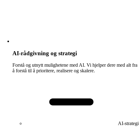
AI-rådgivning og strategi​​​​‌ ‍ ​‍​‍‌‍ ‌ ​‍‌‍‍‌‌‍‌ ‌‍‍‌‌‍ ‍​‍​‍​ ‍‍​‍​‍‌ ​ ‌‍​‌‌‍ ‍‌‍‍‌‌ ‌​‌ ‍‌​‍ ‍‌‍‍‌‌‍ ​‍​‍​‍ ​​‍​‍‌‍‍​‌ ​‍‌‍‌‌‌‍‌‍​‍​‍​ ‍‍​‍​‍‌‍‍​‌ ‌​‌ ‌​‌ ​​‌ ​ ​ ‍‍​‍ ​‍ ‌ ​ ‌ ‌​‌ ‌‌‌‍‌​‌‍‍‌‌‍ ​‍ ‍‌‍‌‍‌ ​‍‌‍‌‌‌‍ ‍‌‍‌​​‍ ‍‌‍ ‍‌‍ ​‍ ‌‍‍‌‌‍ ‍‌ ‌​‌‍‌‌‌‍ ‍‌ ‌​​‍ ‌‍‌‌‌‍‌​‌‍‍‌‌ ‌​​‍ ‌‍ ‌‌‍ ‌‍‌​‌‍‌‌​ ‌‌ ​​‌ ​‍‌‍‌‌‌ ​ ‌‍‌‌‌‍ ‍‌ ‌​‌‍​‌‌ ‌​‌‍‍‌‌‍ ‌‍ ‍​ ‍ ‌‍‍‌‌‍‌​​ ‌​ ‌​​ ​​‌‍‌‌​ ‌‍​ ‌​‌‍​ ​ ‌‍‌‍‌‍​‍ ‌​ ‌​‌‍‌‍‌‍​ ​ ‌‌​‍ ‌​ ‌​‌‍​‍‌‍‌​‌‍​ ​‍ ‌‌‍​‍​ ​ ‌‍‌​​ ​‍​‍ ‌‌‍​‌​ ​ ​ ‍​​ ​‍‌‍​‌‌‍‌‍​ ‌‌​ ​​‌‍​‍‌‍‌‌​ ​​​ ‌​​ ‍ ‌ ‌​‌ ‍‌‌ ​​‌‍‌‌​ ‌‌ ​ ‌ ‌‌‌‍​‍‌‌​ ‌‍‌‌‌ ​‍‌ ‌‍‌‍‍‌‌‍​ ‌‍‌‌​ ‍ ‌ ​​‌‍​‌‌ ‌​‌‍‍​​ ‌‌ ‌​‌‍‍‌‌ ‌​‌‍ ​‌‍‌‌​‍‌‌​ ‌‌‌​​‍‌‌ ‌‍‍ ‌‍‌‌‌ ‍‌​‍‌‌​ ​ ‌​‌​​‍‌‌​ ​ ‌​‌​​‍‌‌​ ​‍​ ​‍‌‍ ‍‌‍ ​‍‌‌​ ​‍​ ​‍​‍‌‌​ ‌‌‌​‌​​‍ ‍‌ ‌‍‌‍​‌‌‍ ​‌ ‌‌‌‍‌‌​ ‌‍​‍‌‍​‌‌ ​ ‌‍‌‌‌‌‌‌‌ ​‍‌‍ ​​ ‌‌‍‍​‌ ‌​‌ ‌​‌ ​​‌ ​ ​‍‌‌​ ​ ‌​​‌​‍‌‌​ ​‍‌​‌‍​‍‌‌​ ​‍‌​‌‍‌ ​ ‌ ‌​‌ ‌‌‌‍‌​‌‍‍‌‌‍ ​‍ ‍‌‍‌‍‌ ​‍‌‍‌‌‌‍ ‍‌‍‌​​‍ ‍‌‍ ‍‌‍ ​‍‌‍‌‍‍‌‌‍‌​​ ‌​ ‌​​ ​​‌‍‌‌​ ‌‍​ ‌​‌‍​ ​ ‌‍‌‍‌‍​‍ ‌​ ‌​‌‍‌‍‌‍​ ​ ‌‌​‍ ‌​ ‌​‌‍​‍‌‍‌​‌‍​ ​‍ ‌‌‍​‍​ ​ ‌‍‌​​ ​‍​‍ ‌‌‍​‌​ ​ ​ ‍​​ ​‍‌‍​‌‌‍‌‍​ ‌‌​ ​​‌‍​‍‌‍‌‌​ ​​​ ‌​​‍‌‍‌ ‌​‌ ‍‌‌ ​​‌‍‌‌​ ‌‌ ​ ‌ ‌‌‌‍​‍‌‌​ ‌‍‌‌‌ ​‍‌ ‌‍‌‍‍‌‌‍​ ‌‍‌‌​‍‌‍‌ ​​‌‍​‌‌ ‌​‌‍‍​​ ‌‌ ‌​‌‍‍‌‌ ‌​‌‍ ​‌‍‌‌​‍‌‌​ ‌‌‌​​‍‌‌ ‌‍‍ ‌‍‌‌‌ ‍‌​‍‌‌​ ​ ‌​‌​​‍‌‌​ ​ ‌​‌​​‍‌‌​ ​‍​ ​‍‌‍ ‍‌‍ ​‍‌‌​ ​‍​ ​‍​‍‌‌​ ‌‌‌​‌​​‍ ‍‌ ‌‍‌‍​‌‌‍ ​‌ ‌‌‌‍‌‌​‍‌‍‌ ​​‌‍‌‌‌ ​‍‌ ​ ‌ ​​‌‍‌‌‌‍​ ‌ ‌​‌‍‍‌‌ ‌‍‌‍‌‌​ ‌‌ ​​‌ ‌‌‌‍​‍‌‍ ​‌‍‍‌‌ ​ ‌‍‍​‌‍‌‌‌‍‌​​‍​‍‌ ‌
Forstå og utnytt mulighetene med AI. Vi hjelper dere med alt fra
å forstå til å prioritere, realisere og skalere.
AI-strategi