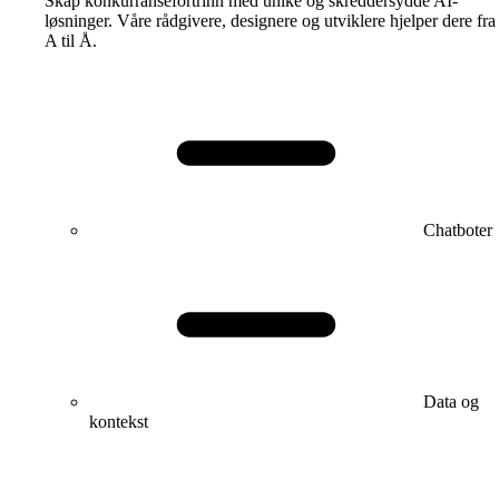
Skap konkurransefortrinn med unike og skreddersydde AI-
løsninger. Våre rådgivere, designere og utviklere hjelper dere fra
A til Å.
Chatboter
Data og
kontekst