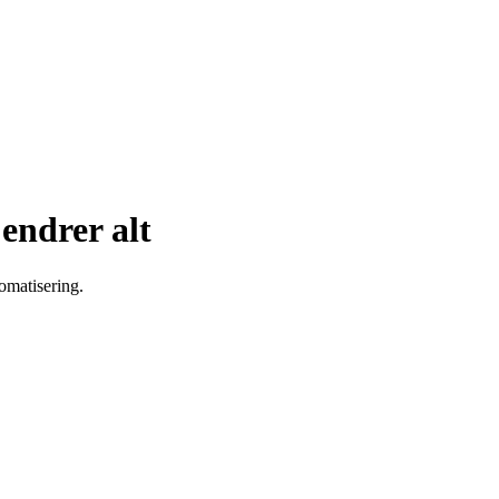
I
endrer
alt
omatisering.