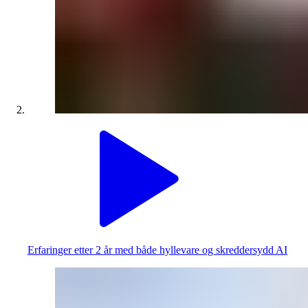
Erfaringer etter 2 år med både hyllevare og skreddersydd AI