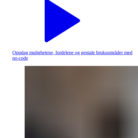
Oppdag mulighetene, fordelene og geniale bruksområder med
no-code