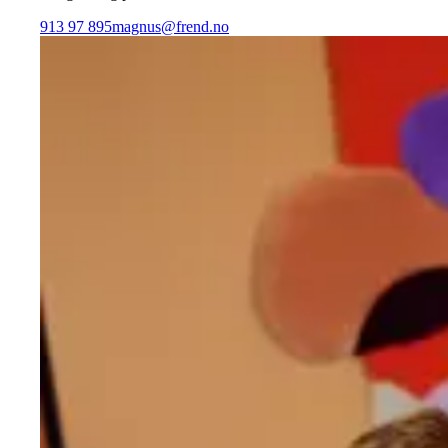
913 97 895
magnus@frend.no