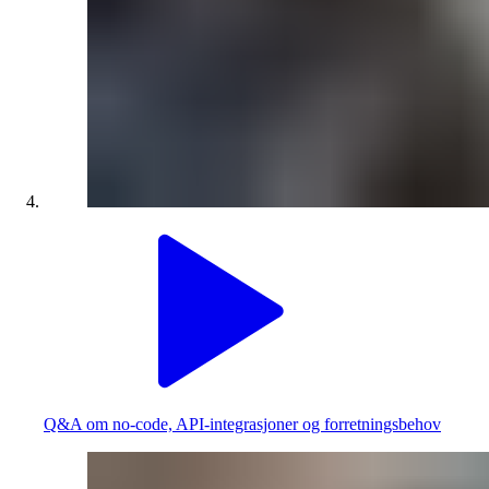
Q&A om no-code, API-integrasjoner og forretningsbehov