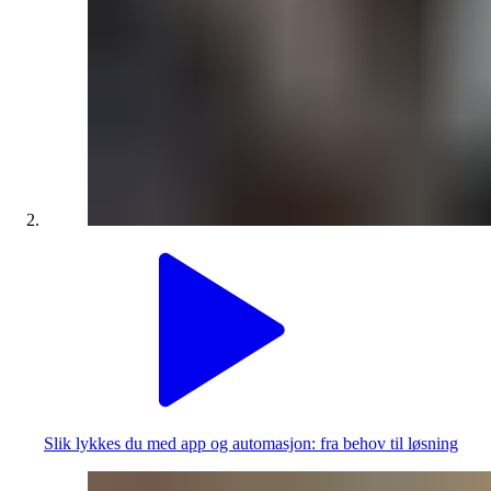
Slik lykkes du med app og automasjon: fra behov til løsning