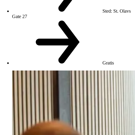
Sted
:
St. Olavs
Gate 27
Gratis