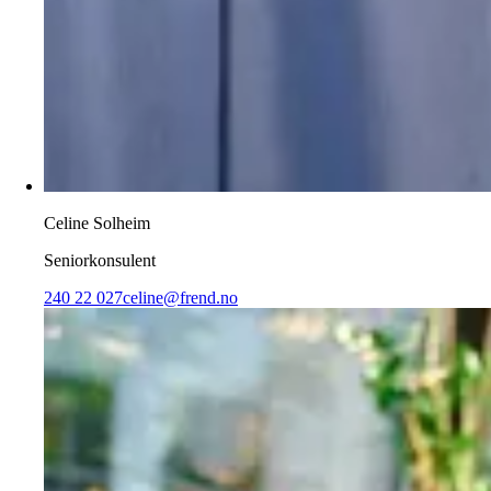
Celine Solheim
Seniorkonsulent
240 22 027
celine@frend.no