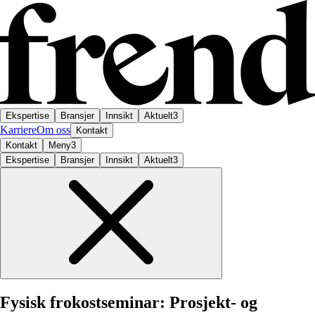
Ekspertise
Bransjer
Innsikt
Aktuelt
3
Karriere
Om oss
Kontakt
Kontakt
Meny
3
Ekspertise
Bransjer
Innsikt
Aktuelt
3
Fysisk
frokostseminar:
Prosjekt-
og