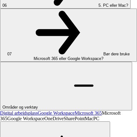
06
5. PC eller Mac?
07
Bør dere bruke
Microsoft 365 eller Google Workspace?
Områder og verktøy
Digital arbeidsplass
Google Workspace
Microsoft 365
Microsoft
365
Google Workspace
OneDrive
SharePoint
Mac
PC