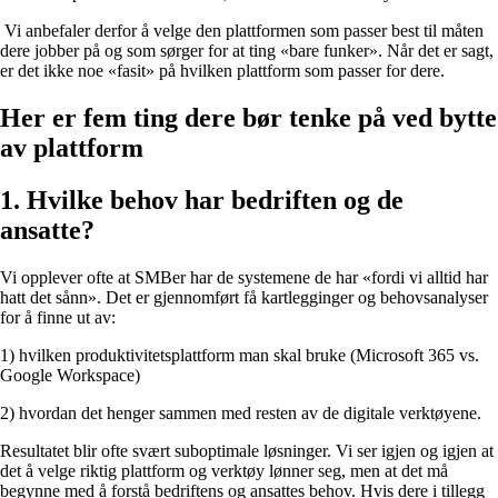
Vi anbefaler derfor å velge den plattformen som passer best til måten
dere jobber på og som sørger for at ting «bare funker». Når det er sagt,
er det ikke noe «fasit» på hvilken plattform som passer for dere.
Her er fem ting dere bør tenke på ved bytte
av plattform
1. Hvilke behov har bedriften og de
ansatte?
Vi opplever ofte at SMBer har de systemene de har «fordi vi alltid har
hatt det sånn». Det er gjennomført få kartlegginger og behovsanalyser
for å finne ut av:
1) hvilken produktivitetsplattform man skal bruke (Microsoft 365 vs.
Google Workspace)
2) hvordan det henger sammen med resten av de digitale verktøyene.
Resultatet blir ofte svært suboptimale løsninger. Vi ser igjen og igjen at
det å velge riktig plattform og verktøy lønner seg, men at det må
begynne med å forstå bedriftens og ansattes behov. Hvis dere i tillegg