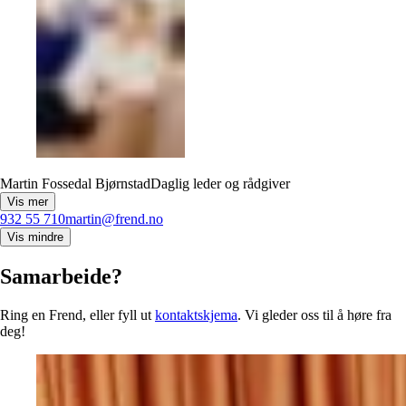
Martin Fossedal Bjørnstad
Daglig leder og rådgiver
Vis mer
932 55 710
martin@frend.no
Vis mindre
Samarbeide?
Ring en Frend, eller fyll ut
kontaktskjema
. Vi gleder oss til å høre fra
deg!