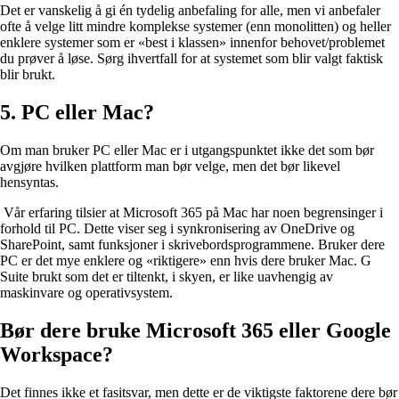
Det er vanskelig å gi én tydelig anbefaling for alle, men vi anbefaler
ofte å velge litt mindre komplekse systemer (enn monolitten) og heller
enklere systemer som er «best i klassen» innenfor behovet/problemet
du prøver å løse. Sørg ihvertfall for at systemet som blir valgt faktisk
blir brukt.
5. PC eller Mac?
Om man bruker PC eller Mac er i utgangspunktet ikke det som bør
avgjøre hvilken plattform man bør velge, men det bør likevel
hensyntas.
Vår erfaring tilsier at Microsoft 365 på Mac har noen begrensinger i
forhold til PC. Dette viser seg i synkronisering av OneDrive og
SharePoint, samt funksjoner i skrivebordsprogrammene. Bruker dere
PC er det mye enklere og «riktigere» enn hvis dere bruker Mac. G
Suite brukt som det er tiltenkt, i skyen, er like uavhengig av
maskinvare og operativsystem.
Bør dere bruke Microsoft 365 eller Google
Workspace?
Det finnes ikke et fasitsvar, men dette er de viktigste faktorene dere bør