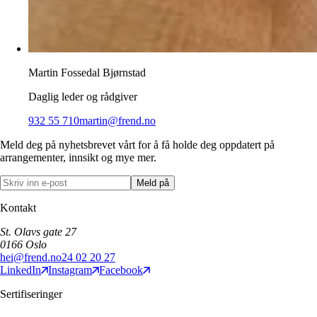
Martin Fossedal Bjørnstad
Daglig leder og rådgiver
932 55 710
martin@frend.no
Meld deg på nyhetsbrevet vårt for å få holde deg oppdatert på
arrangementer, innsikt og mye mer.
Meld på
Kontakt
St. Olavs gate 27
0166
Oslo
hei@frend.no
24 02 20 27
LinkedIn
Instagram
Facebook
Sertifiseringer