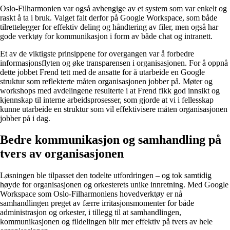
Oslo-Filharmonien var også avhengige av et system som var enkelt og
raskt å ta i bruk. Valget falt derfor på Google Workspace, som både
tilrettelegger for effektiv deling og håndtering av filer, men også har
gode verktøy for kommunikasjon i form av både chat og intranett.
Et av de viktigste prinsippene for overgangen var å forbedre
informasjonsflyten og øke transparensen i organisasjonen. For å oppnå
dette jobbet Frend tett med de ansatte for å utarbeide en Google
struktur som reflekterte måten organisasjonen jobber på. Møter og
workshops med avdelingene resulterte i at Frend fikk god innsikt og
kjennskap til interne arbeidsprosesser, som gjorde at vi i fellesskap
kunne utarbeide en struktur som vil effektivisere måten organisasjonen
jobber på i dag.
Bedre kommunikasjon og samhandling på
tvers av organisasjonen
Løsningen ble tilpasset den todelte utfordringen – og tok samtidig
høyde for organisasjonen og orkesterets unike innretning. Med Google
Workspace som Oslo-Filharmoniens hovedverktøy er nå
samhandlingen preget av færre irritasjonsmomenter for både
administrasjon og orkester, i tillegg til at samhandlingen,
kommunikasjonen og fildelingen blir mer effektiv på tvers av hele