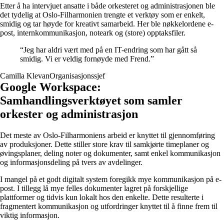
Etter å ha intervjuet ansatte i både orkesteret og administrasjonen ble
det tydelig at Oslo-Filharmonien trengte et verktøy som er enkelt,
smidig og tar høyde for kreativt samarbeid. Her ble nøkkelordene e-
post, internkommunikasjon, noteark og (store) opptaksfiler.
“
Jeg har aldri vært med på en IT-endring som har gått så
smidig. Vi er veldig fornøyde med Frend.
”
Camilla Klevan
Organisasjonssjef
Google Workspace:
Samhandlingsverktøyet som samler
orkester og administrasjon
Det meste av Oslo-Filharmoniens arbeid er knyttet til gjennomføring
av produksjoner. Dette stiller store krav til samkjørte timeplaner og
øvingsplaner, deling noter og dokumenter, samt enkel kommunikasjon
og informasjonsdeling på tvers av avdelinger.
I mangel på et godt digitalt system foregikk mye kommunikasjon på e-
post. I tillegg lå mye felles dokumenter lagret på forskjellige
plattformer og tidvis kun lokalt hos den enkelte. Dette resulterte i
fragmentert kommunikasjon og utfordringer knyttet til å finne frem til
viktig informasjon.