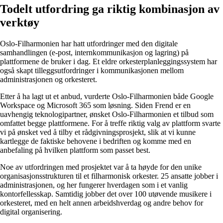
Todelt utfordring ga riktig kombinasjon av
verktøy
Oslo-Filharmonien har hatt utfordringer med den digitale
samhandlingen (e-post, internkommunikasjon og lagring) på
plattformene de bruker i dag. Et eldre orkesterplanleggingssystem har
også skapt tilleggsutfordringer i kommunikasjonen mellom
administrasjonen og orkesteret.
Etter å ha lagt ut et anbud, vurderte Oslo-Filharmonien både Google
Workspace og Microsoft 365 som løsning. Siden Frend er en
uavhengig teknologipartner, ønsket Oslo-Filharmonien et tilbud som
omfattet begge plattformene. For å treffe riktig valg av plattform svarte
vi på ønsket ved å tilby et rådgivningsprosjekt, slik at vi kunne
kartlegge de faktiske behovene i bedriften og komme med en
anbefaling på hvilken plattform som passet best.
Noe av utfordringen med prosjektet var å ta høyde for den unike
organisasjonsstrukturen til et filharmonisk orkester. 25 ansatte jobber i
administrasjonen, og her fungerer hverdagen som i et vanlig
kontorfellesskap. Samtidig jobber det over 100 utøvende musikere i
orkesteret, med en helt annen arbeidshverdag og andre behov for
digital organisering.