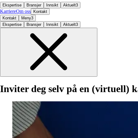
Ekspertise
Bransjer
Innsikt
Aktuelt
3
Karriere
Om oss
Kontakt
Kontakt
Meny
3
Ekspertise
Bransjer
Innsikt
Aktuelt
3
Inviter
deg
selv
på
en
(virtuell)
k