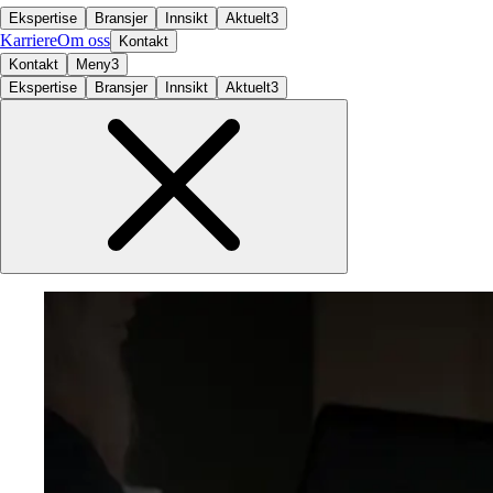
Ekspertise
Bransjer
Innsikt
Aktuelt
3
Karriere
Om oss
Kontakt
Kontakt
Meny
3
Ekspertise
Bransjer
Innsikt
Aktuelt
3