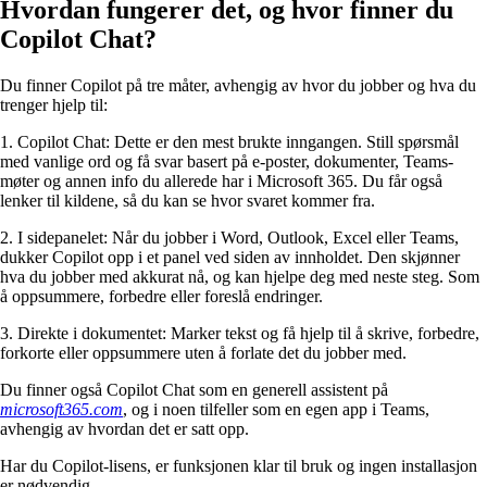
Hvordan fungerer det, og hvor finner du
Copilot Chat?
Du finner Copilot på tre måter, avhengig av hvor du jobber og hva du
trenger hjelp til:
1. Copilot Chat
: Dette er den mest brukte inngangen. Still spørsmål
med vanlige ord og få svar basert på e-poster, dokumenter, Teams-
møter og annen info du allerede har i Microsoft 365. Du får også
lenker til kildene, så du kan se hvor svaret kommer fra.
2. I sidepanelet
: Når du jobber i Word, Outlook, Excel eller Teams,
dukker Copilot opp i et panel ved siden av innholdet. Den skjønner
hva du jobber med akkurat nå, og kan hjelpe deg med neste steg. Som
å oppsummere, forbedre eller foreslå endringer.
3. Direkte i dokumentet
: Marker tekst og få hjelp til å skrive, forbedre,
forkorte eller oppsummere uten å forlate det du jobber med.
Du finner også Copilot Chat som en generell assistent på
microsoft365.com
, og i noen tilfeller som en egen app i Teams,
avhengig av hvordan det er satt opp.
Har du Copilot-lisens, er funksjonen klar til bruk og ingen installasjon
er nødvendig.