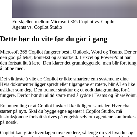
Forskjellen mellom Microsoft 365 Copilot vs. Copilot
Agents vs. Copilot Studio
Dette bør du vite før du går i gang
Microsoft 365 Copilot fungerer best i Outlook, Word og Teams. Der er
den god på tekst, kontekst og samarbeid. I Excel og PowerPoint har
den fortsatt litt å lære. Den klarer det grunnleggende, men blir fort tung
å jobbe med.
Det viktigste å vite er: Copilot er ikke smartere enn systemene dine.
Hvis dokumenter ligger spredt eller tilgangene er rotete, blir AI-en like
usikker som deg. Den trenger struktur og et godt datagrunnlag for å
fungere. Derfor bør du alltid starte med å rydde i Teams og SharePoint.
En annen ting er at Copilot husker ikke tidligere samtaler. Hver chat
starter på nytt. Skal du bygge egne agenter i Copilot Studio, må
instruksjonene fortsatt skrives på engelsk selv om agentene kan brukes
på norsk.
Copilot kan gjøre hverdagen mye enklere, så lenge du vet hva du spør