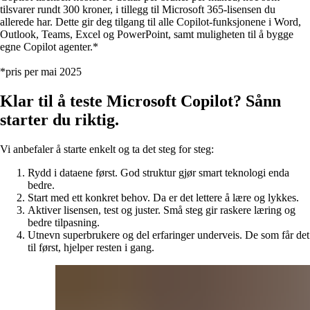
tilsvarer rundt 300 kroner, i tillegg til Microsoft 365-lisensen du
allerede har. Dette gir deg tilgang til alle Copilot-funksjonene i Word,
Outlook, Teams, Excel og PowerPoint, samt muligheten til å bygge
egne Copilot agenter.*
*pris per mai 2025
Klar til å teste Microsoft Copilot? Sånn
starter du riktig.
Vi anbefaler å starte enkelt og ta det steg for steg:
Rydd i dataene først.
God struktur gjør smart teknologi enda
bedre.
Start med ett konkret behov.
Da er det lettere å lære og lykkes.
Aktiver lisensen, test og juster.
Små steg gir raskere læring og
bedre tilpasning.
Utnevn superbrukere og del erfaringer underveis.
De som får det
til først, hjelper resten i gang.