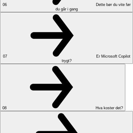
06
Dette bør du vite før
du går i gang
07
Er Microsoft Copilot
trygt?
08
Hva koster det?