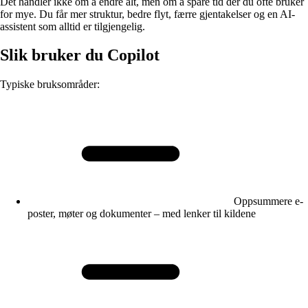
Det handler ikke om å endre alt, men om å spare tid der du ofte bruker
for mye. Du får mer struktur, bedre flyt, færre gjentakelser og en AI-
assistent som alltid er tilgjengelig.
Slik bruker du Copilot
Typiske bruksområder:
Oppsummere e-
poster, møter og dokumenter – med lenker til kildene