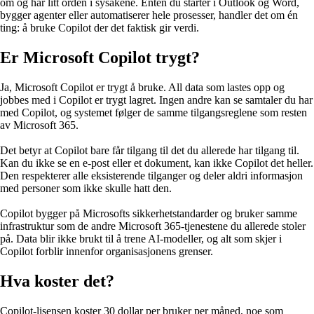
om og har litt orden i sysakene. Enten du starter i Outlook og Word,
bygger agenter eller automatiserer hele prosesser, handler det om én
ting: å bruke Copilot der det faktisk gir verdi.
Er Microsoft Copilot trygt?
Ja, Microsoft Copilot er trygt å bruke. All data som lastes opp og
jobbes med i Copilot er trygt lagret. Ingen andre kan se samtaler du har
med Copilot, og systemet følger de samme tilgangsreglene som resten
av Microsoft 365.
Det betyr at Copilot bare får tilgang til det du allerede har tilgang til.
Kan du ikke se en e-post eller et dokument, kan ikke Copilot det heller.
Den respekterer alle eksisterende tilganger og deler aldri informasjon
med personer som ikke skulle hatt den.
Copilot bygger på Microsofts sikkerhetstandarder og bruker samme
infrastruktur som de andre Microsoft 365-tjenestene du allerede stoler
på. Data blir ikke brukt til å trene AI-modeller, og alt som skjer i
Copilot forblir innenfor organisasjonens grenser.
Hva koster det?
Copilot-lisensen koster 30 dollar per bruker per måned, noe som