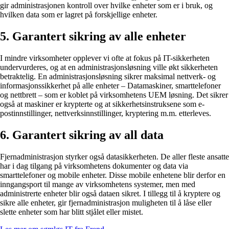
gir administrasjonen kontroll over hvilke enheter som er i bruk, og
hvilken data som er lagret på forskjellige enheter.
5. Garantert sikring av alle enheter
I mindre virksomheter opplever vi ofte at fokus på IT-sikkerheten
undervurderes, og at en administrasjonsløsning ville økt sikkerheten
betraktelig. En administrasjonsløsning sikrer maksimal nettverk- og
informasjonssikkerhet på alle enheter – Datamaskiner, smarttelefoner
og nettbrett – som er koblet på virksomhetens UEM løsning. Det sikrer
også at maskiner er krypterte og at sikkerhetsinstruksene som e-
postinnstillinger, nettverksinnstillinger, kryptering m.m. etterleves.
6. Garantert sikring av all data
Fjernadministrasjon styrker også datasikkerheten. De aller fleste ansatte
har i dag tilgang på virksomhetens dokumenter og data via
smarttelefoner og mobile enheter. Disse mobile enhetene blir derfor en
inngangsport til mange av virksomhetens systemer, men med
administrerte enheter blir også dataen sikret. I tillegg til å kryptere og
sikre alle enheter, gir fjernadministrasjon muligheten til å låse eller
slette enheter som har blitt stjålet eller mistet.