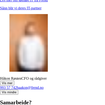
Les mer om sømløs IT fra Frend
Sånn blir vi deres IT-partner
Håkon Røsten
CFO og rådgiver
Vis mer
993 57 742
haakon@frend.no
Vis mindre
Samarbeide?