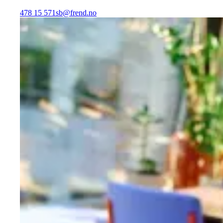
478 15 571
sb@frend.no