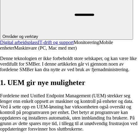
Områder og verktøy
Digital arbeidsplass
IT-drift og support
Monitorering
Mobile
enheter
Maskinvare (PC, Mac med mer)
Denne teknologien er ikke forbeholdt store selskaper, og kan være like
verdifullt for SMBer. I denne artikkelen går vi gjennom noen av
fordelene SMBer kan dra nytte av ved bruk av fjernadministrering.
1. UEM gir nye muligheter
Fordelene med Unified Endpoint Management (UEM) strekker seg
lenger enn enkelt oppsett av maskiner og kontroll på enheter og data.
Ved å sette opp en UEM-løsning har virksomheten også oversikt og
kontroll på programvaren per enhet. Det betyr at programvare kan
oppdateres og installeres automatisk, uten innblanding fra brukere. På
grunn av dette spares mye tid, i tillegg til at unødvendig frustrasjon ved
oppdateringer forsvinner hos sluttbrukerne.