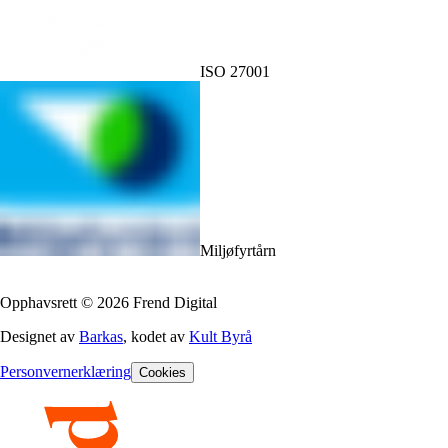
ISO 27001
Miljøfyrtårn
Opphavsrett
©
2026
Frend Digital
Designet av
Barkas
, kodet av
Kult Byrå
Personvernerklæring
Cookies