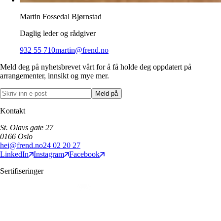
Martin Fossedal Bjørnstad
Daglig leder og rådgiver
932 55 710
martin@frend.no
Meld deg på nyhetsbrevet vårt for å få holde deg oppdatert på
arrangementer, innsikt og mye mer.
Meld på
Kontakt
St. Olavs gate 27
0166
Oslo
hei@frend.no
24 02 20 27
LinkedIn
Instagram
Facebook
Sertifiseringer