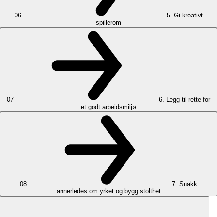
06
5. Gi kreativt
spillerom
07
6. Legg til rette for
et godt arbeidsmiljø
08
7. Snakk
annerledes om yrket og bygg stolthet