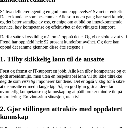
Så hva definerer egentlig en god kundeopplevelse? Svaret er enkelt:
Det er kundene som bestemmer. Alle som noen gang har vært kunde,
og det betyr samtlige av oss, er enige om at blid og imøtekommende
service, høy kompetanse og effektivitet er det viktigste i support.
Derfor satte vi oss tidlig mål om å oppnå dette. Og vi er stolte av at vi i
Frend har oppnådd hele 92 prosent kundefornøydhet. Og dere kan
oppnå det samme gjennom disse åtte stegene ↓
1. Tilby skikkelig lønn til de ansatte
Først og fremst er IT-support en jobb. Alle kan tilby kompetanse og et
godt arbeidsmiljø, men uten en respektabel lønn vil du ikke tiltrekke
deg de som
virkelig
imponerer kundene. Det er også viktig for å sikre
at de ansatte er med i lange løp. Så, en god lønn gjør at dere får
uvurderlig kompetanse og kunnskap og attpåtil bruker mindre tid på
rekruttering. En vinn-vinn situasjon, uten tvil.
2. Gjør stillingen attraktiv med oppdatert
kunnskap