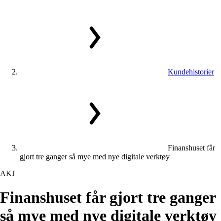
Kundehistorier
Finanshuset får
gjort tre ganger så mye med nye digitale verktøy
AKJ
Finanshuset
får
gjort
tre
ganger
så
mye
med
nye
digitale
verktøy