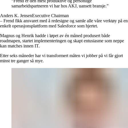
“
Frend er den mest produktive og personlige
samarbeidspartneren vi har hos AKJ, uansett bransje.
”
Anders K. Jensen
Executive Chairman
– Frend fikk ansvaret med å redesigne og samle alle våre verktøy på en
enkelt operasjonsplattform med Salesforce som hjertet.
Magnus og Henrik hadde i løpet av én måned produsert både
roadmapen, startet implementeringen og skapt entusiasme som neppe
kan matches innen IT.
Etter seks måneder har vi transformert måten vi jobber på vi får gjort
minst tre ganger så mye.