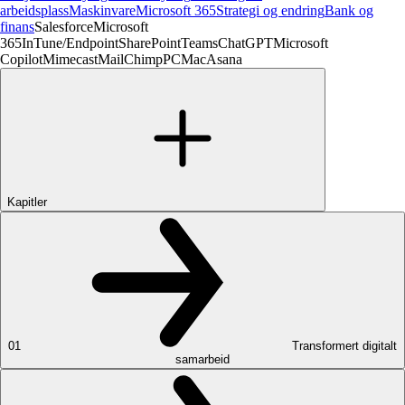
arbeidsplass
Maskinvare
Microsoft 365
Strategi og endring
Bank og
finans
Salesforce
Microsoft
365
InTune/Endpoint
SharePoint
Teams
ChatGPT
Microsoft
Copilot
Mimecast
MailChimp
PC
Mac
Asana
Kapitler
01
Transformert digitalt
samarbeid