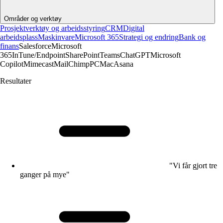
Områder og verktøy
Prosjektverktøy og arbeidsstyring
CRM
Digital
arbeidsplass
Maskinvare
Microsoft 365
Strategi og endring
Bank og
finans
Salesforce
Microsoft
365
InTune/Endpoint
SharePoint
Teams
ChatGPT
Microsoft
Copilot
Mimecast
MailChimp
PC
Mac
Asana
Resultater
"Vi får gjort tre
ganger på mye"