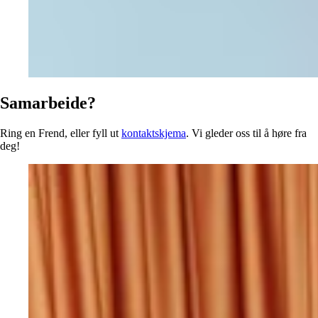
Samarbeide?
Ring en Frend, eller fyll ut
kontaktskjema
. Vi gleder oss til å høre fra
deg!