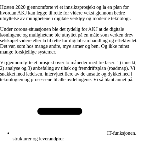
Høsten 2020 gjennomførte vi et innsiktsprosjekt og la en plan for
hvordan AKJ kan legge til rette for videre vekst gjennom bedre
utnyttelse av mulighetene i digitale verktøy og moderne teknologi.
Under corona-situasjonen ble det tydelig for AKJ at de digitale
løsningene og mulighetene ble utnyttet på en måte som verken drev
selskapet videre eller la til rette for digital samhandling og effektivitet.
Det var, som hos mange andre, mye armer og ben. Og ikke minst
mange forskjellige systemer.
Vi gjennomførte et prosjekt over to måneder med tre faser: 1) innsikt,
2) analyse og 3) anbefaling av tiltak og fremdriftsplan (roadmap). Vi
snakket med ledelsen, intervjuet flere av de ansatte og dykket ned i
teknologien og prosessene til alle avdelingene. Vi så blant annet på:
IT-funksjonen,
strukturer og leverandører