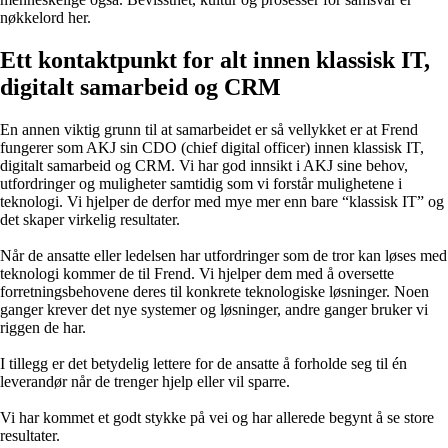
nøkkelord her.
Ett kontaktpunkt for alt innen klassisk IT,
digitalt samarbeid og CRM
En annen viktig grunn til at samarbeidet er så vellykket er at Frend
fungerer som AKJ sin CDO (chief digital officer) innen klassisk IT,
digitalt samarbeid og CRM. Vi har god innsikt i AKJ sine behov,
utfordringer og muligheter samtidig som vi forstår mulighetene i
teknologi. Vi hjelper de derfor med mye mer enn bare “klassisk IT” og
det skaper virkelig resultater.
Når de ansatte eller ledelsen har utfordringer som de tror kan løses med
teknologi kommer de til Frend. Vi hjelper dem med å oversette
forretningsbehovene deres til konkrete teknologiske løsninger. Noen
ganger krever det nye systemer og løsninger, andre ganger bruker vi
riggen de har.
I tillegg er det betydelig lettere for de ansatte å forholde seg til én
leverandør når de trenger hjelp eller vil sparre.
Vi har kommet et godt stykke på vei og har allerede begynt å se store
resultater.