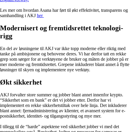
Les mer om hvordan Asana har ført til økt effektivitet, transparens og
samhandling i AKJ
her
Modernisert og fremtidsrettet teknologi-
rigg
En del av løsningene til AKJ var ikke topp moderne eller riktig med
tanke på ambisjonene og behovene deres. Vi har derfor tatt en rekke
grep som sørger for at verktøyene de bruker og måten de jobber på er
mer moderne og fremtidsrettet. Grepene inkluderer blant annet å flytte
løsninger til skyen og implementere nye verktøy.
Økt sikkerhet
AKJ forvalter store summer og jobber blant annet innenfor krypto.
“Sikkerhet som en bank” er det vi jobber etter. Derfor har vi
implementert en rekke sikkerhetstiltak over hele linja. Det inkluderer
blant annet: fjernadministrering av klienter, et avansert system for e-
postsikkerhet, identitet- og tilgangsstyring og mye mer.
I tillegg til de “harde” aspektene ved sikkerhet jobber vi med det
menneskelige også. Bevissthet, kultur og prosesser for samsvar er