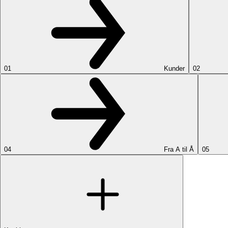
01
Kunder
02
04
Fra A til Å
05