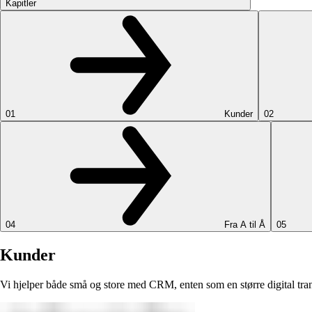
Kapitler
01
Kunder
02
04
Fra A til Å
05
Kunder
Vi hjelper både små og store med CRM, enten som en større digital trans