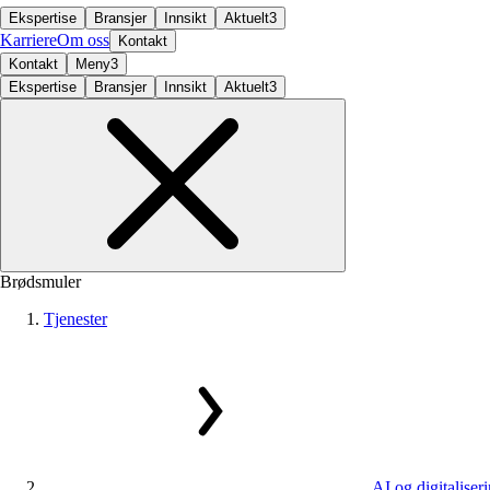
Ekspertise
Bransjer
Innsikt
Aktuelt
3
Karriere
Om oss
Kontakt
Kontakt
Meny
3
Ekspertise
Bransjer
Innsikt
Aktuelt
3
Brødsmuler
Tjenester
AI og digitaliser