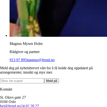
Magnus Mysen Holm
Rådgiver og partner
913 97 895
magnus@frend.no
Meld deg på nyhetsbrevet vårt for å få holde deg oppdatert på
arrangementer, innsikt og mye mer.
Meld på
Kontakt
St. Olavs gate 27
0166
Oslo
hei@frend.no
24 02 20 27