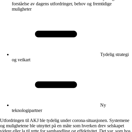
forståelse av dagens utfordringer, behov og fremtidige
muligheter
Tydelig strategi
og veikart
Ny
teknologipartner
Utfordringen til AKJ ble tydelig under corona-situasjonen. Systemene
og mulighetene ble utnyttet på en måte som hverken drev selskapet
videre eller la til rette for samhandling og effektivitet. Det var, som hos