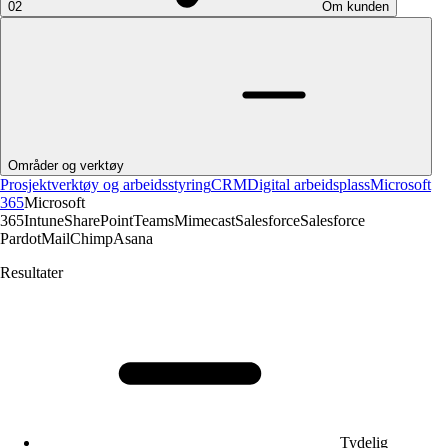
02
Om kunden
Områder og verktøy
Prosjektverktøy og arbeidsstyring
CRM
Digital arbeidsplass
Microsoft
365
Microsoft
365
Intune
SharePoint
Teams
Mimecast
Salesforce
Salesforce
Pardot
MailChimp
Asana
Resultater
Tydelig