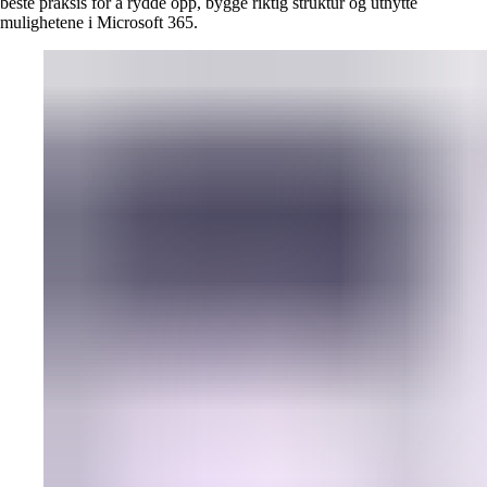
beste praksis for å rydde opp, bygge riktig struktur og utnytte
mulighetene i Microsoft 365.