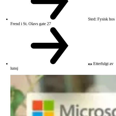
Sted
:
Fysisk hos
Frend i St. Olavs gate 27
🌯 Etterfulgt av
lunsj