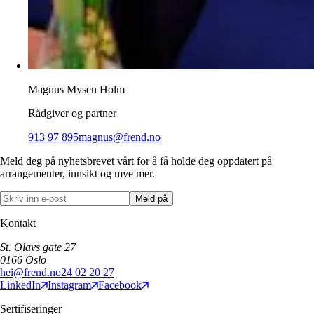
Magnus Mysen Holm
Rådgiver og partner
913 97 895
magnus@frend.no
Meld deg på nyhetsbrevet vårt for å få holde deg oppdatert på
arrangementer, innsikt og mye mer.
Meld på
Kontakt
St. Olavs gate 27
0166
Oslo
hei@frend.no
24 02 20 27
LinkedIn
Instagram
Facebook
Sertifiseringer