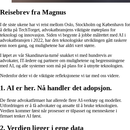
Reisebrev fra Magnus
I de siste ukene har vi reist mellom Oslo, Stockholm og København for
å delta på TechTorget, advokatbransjens viktigste møteplass for
teknologi og innovasjon. Siden vi begynte å jobbe målrettet med AI i
advokatbransjen i 2022, har den teknologiske utviklingen gått raskere
enn noen gang, og mulighetene har aldri vært større.
I løpet av vår Skandinavia-turné snakket vi med hundrevis av
advokater, IT-ledere og partnere om mulighetene og begrensningene
med AI, og alle systemer som må på plass for å utnytte teknologien.
Nedenfor deler vi de viktigste refleksjonene vi tar med oss videre.
1. AI er her. Nå handler det adopsjon.
De fleste advokatfirmaer har allerede flere AI-verktøy og modeller.
Utfordringen er å få advokater og ansatte til å bruke teknologien.
Verdien kommer først når prosesser er tilpasset og menneskene i
firmaet tenker AI først.
2. Verdien ligger i egne data