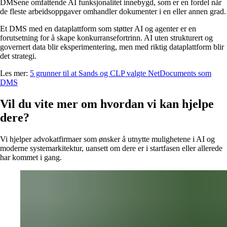
DMSene omfattende AI funksjonalitet innebygd, som er en fordel når
de fleste arbeidsoppgaver omhandler dokumenter i en eller annen grad.
Et DMS med en dataplattform som støtter AI og agenter er en
forutsetning for å skape konkurransefortrinn. AI uten strukturert og
governert data blir eksperimentering, men med riktig dataplattform blir
det strategi.
Les mer:
5 grunner til at Sands og CLP valgte NetDocuments som
DMS
Vil du vite mer om hvordan vi kan hjelpe
dere?
Vi hjelper advokatfirmaer som ønsker å utnytte mulighetene i AI og
moderne systemarkitektur, uansett om dere er i startfasen eller allerede
har kommet i gang.