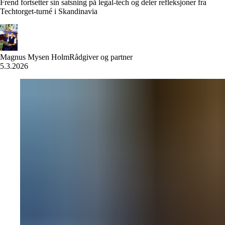
Frend fortsetter sin satsning på legal-tech og deler refleksjoner fra
Techtorget-turné i Skandinavia
Magnus Mysen Holm
Rådgiver og partner
5.3.2026