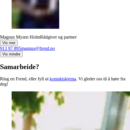
Magnus Mysen Holm
Rådgiver og partner
Vis mer
913 97 895
magnus@frend.no
Vis mindre
Samarbeide?
Ring en Frend, eller fyll ut
kontaktskjema
. Vi gleder oss til å høre fra
deg!