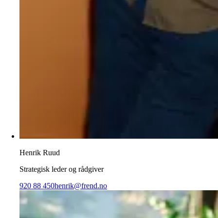
Henrik Ruud
Strategisk leder og rådgiver
920 88 450
henrik@frend.no