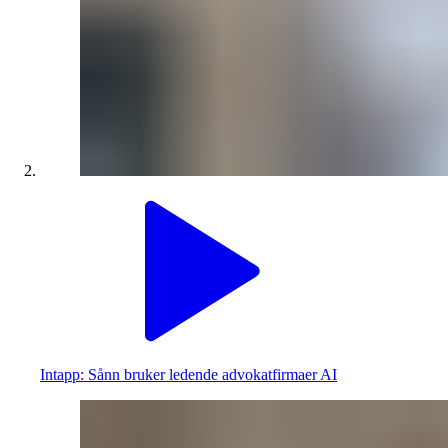
Intapp: Sånn bruker ledende advokatfirmaer AI