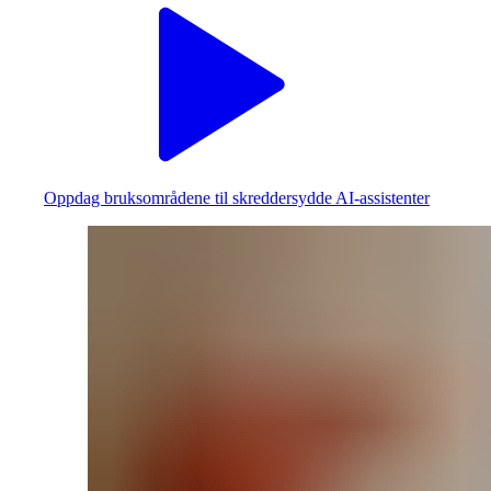
Oppdag bruksområdene til skreddersydde AI-assistenter