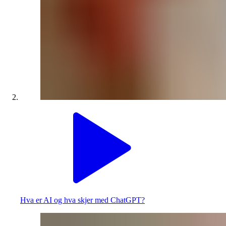
Hva er AI og hva skjer med ChatGPT?