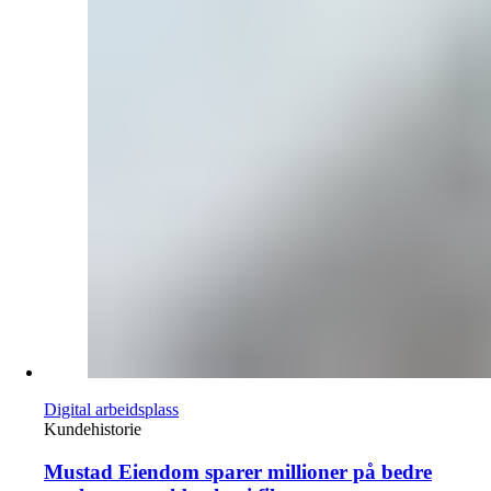
Digital arbeidsplass
Kundehistorie
Mustad Eiendom sparer millioner på bedre