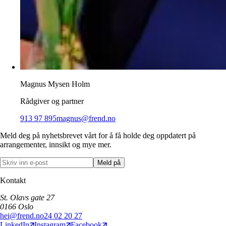
Magnus Mysen Holm
Rådgiver og partner
913 97 895
magnus@frend.no
Meld deg på nyhetsbrevet vårt for å få holde deg oppdatert på
arrangementer, innsikt og mye mer.
Meld på
Kontakt
St. Olavs gate 27
0166
Oslo
hei@frend.no
24 02 20 27
LinkedIn
Instagram
Facebook