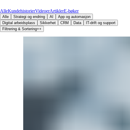
Alle
Kundehistorier
Videoer
Artikler
E-bøker
Alle
Strategi og endring
AI
App og automasjon
Digital arbeidsplass
Sikkerhet
CRM
Data
IT-drift og support
Filtrering & Sortering
+
+