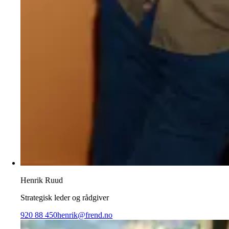
Henrik Ruud
Strategisk leder og rådgiver
920 88 450
henrik@frend.no