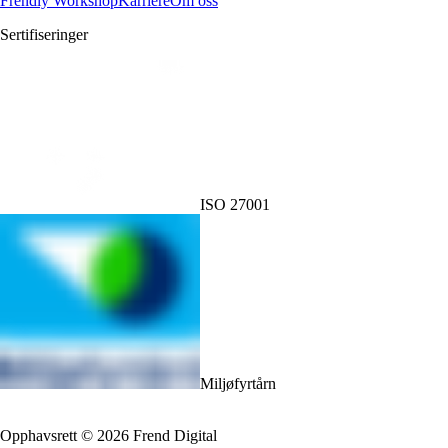
Frendly Workshop
Karriere
Om oss
Sertifiseringer
ISO 27001
Miljøfyrtårn
Opphavsrett
©
2026
Frend Digital