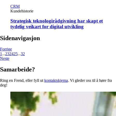
CRM
Kundehistorie
Strategisk teknologirådgivning har skapt et
tydelig veikart for digital utvikling
Sidenavigasjon
Forrige
1
...
23
24
25
...
32
Neste
Samarbeide?
Ring en Frend, eller fyll ut
kontaktskjema
. Vi gleder oss til å høre fra
deg!