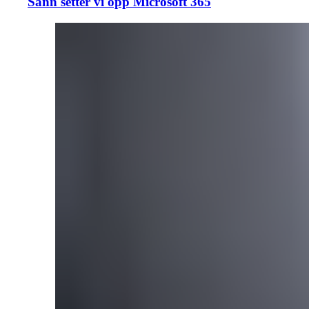
Sånn setter vi opp Microsoft 365