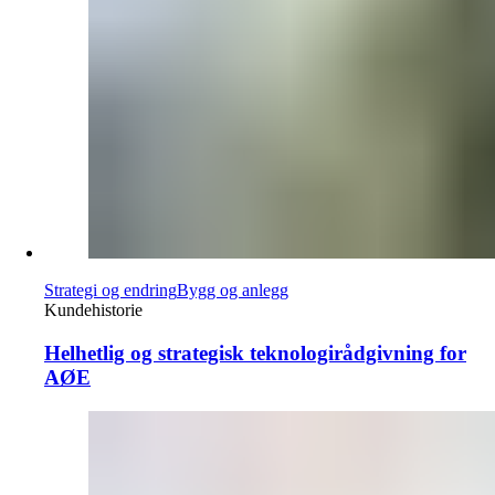
Strategi og endring
Bygg og anlegg
Kundehistorie
Helhetlig og strategisk teknologirådgivning for
AØE